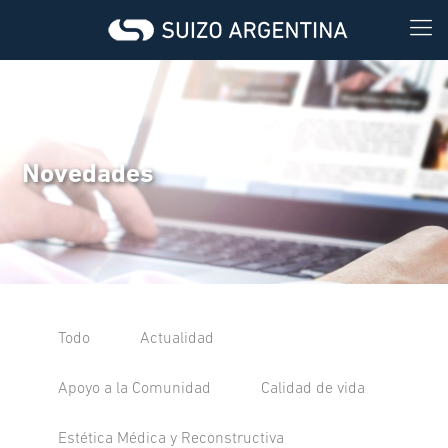
Novedades
Todo
Actualidad
Apoyo a la Comunidad
Calidad de vida
Estética Médica y Reconstructiva