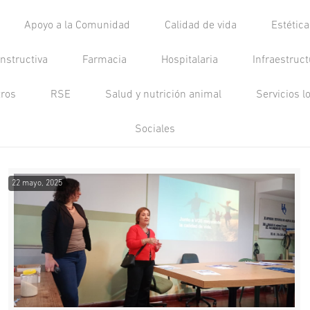
Apoyo a la Comunidad
Calidad de vida
Estétic
nstructiva
Farmacia
Hospitalaria
Infraestruc
tros
RSE
Salud y nutrición animal
Servicios l
Sociales
22 mayo, 2025