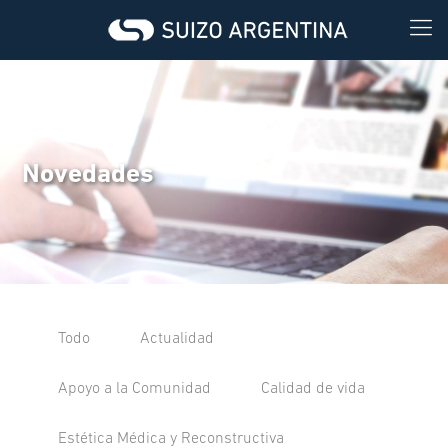
Novedades
Todo
Actualidad
Apoyo a la Comunidad
Calidad de vida
Estética Médica y Reconstructiva