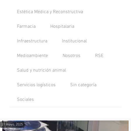
Estética Médica y Reconstructiva
Farmacia
Hospitalaria
Infraestructura
Institucional
Medioambiente
Nosotros
RSE
Salud y nutrición animal
Servicios logísticos
Sin categoría
Sociales
21 mayo, 2025