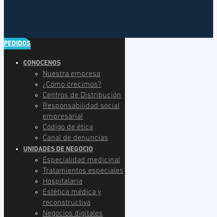
PEDIDOS
CONOCENOS
Nuestra empresa
¿Cómo crecimos?
Centros de Distribución
Responsabilidad social
empresarial
Código de ética
Canal de denuncias
UNIDADES DE NEGOCIO
Especialidad medicinal
Tratamientos especiales
Hospitalaria
Estética médica y
reconstructiva
Negocios digitales