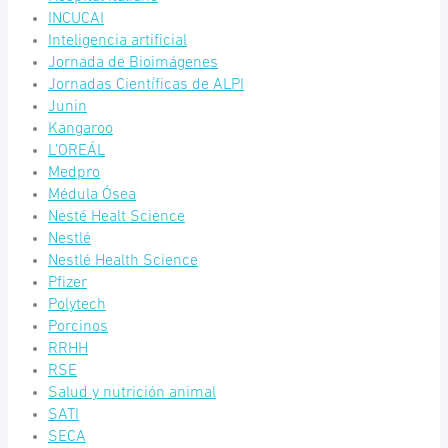
INCUCAI
Inteligencia artificial
Jornada de Bioimágenes
Jornadas Científicas de ALPI
Junin
Kangaroo
L’OREÁL
Medpro
Médula Ósea
Nesté Healt Science
Nestlé
Nestlé Health Science
Pfizer
Polytech
Porcinos
RRHH
RSE
Salud y nutrición animal
SATI
SECA