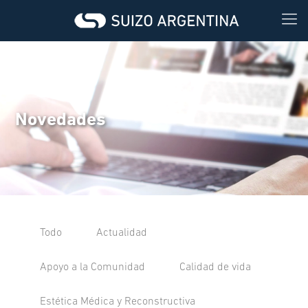
Novedades
Todo
Actualidad
Apoyo a la Comunidad
Calidad de vida
Estética Médica y Reconstructiva