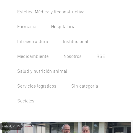
Estética Médica y Reconstructiva
Farmacia
Hospitalaria
Infraestructura
Institucional
Medioambiente
Nosotros
RSE
Salud y nutrición animal
Servicios logísticos
Sin categoría
Sociales
4 abril, 2025