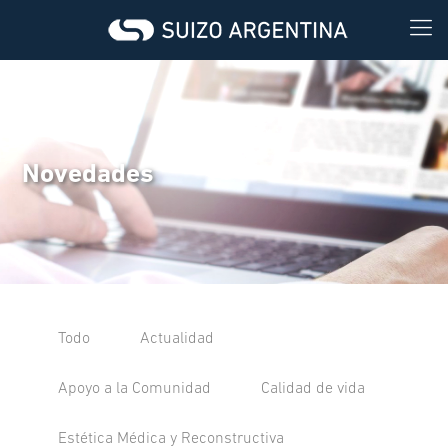
Novedades
Todo
Actualidad
Apoyo a la Comunidad
Calidad de vida
Estética Médica y Reconstructiva