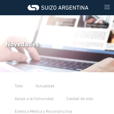
Novedades
Todo
Actualidad
Apoyo a la Comunidad
Calidad de vida
Estética Médica y Reconstructiva